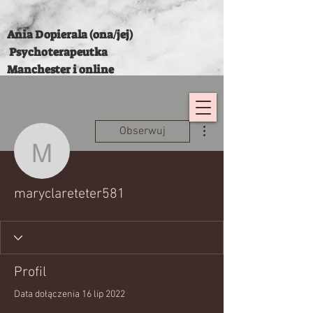
Ania Dopierala (ona/jej)
Psychoterapeutka
Manchester i online
Więcej działań
Obserwuj
maryclareteter581
maryclareteter581
Profil
Data dołączenia 16 lip 2022