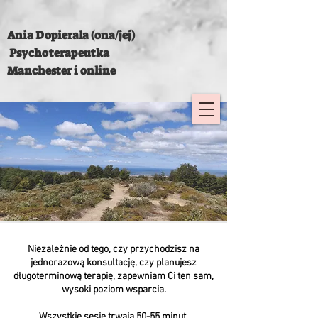
Ania Dopierala (ona/jej)
Psychoterapeutka
Manchester i online
Niezależnie od tego, czy przychodzisz na
jednorazową konsultację, czy planujesz
długoterminową terapię, zapewniam Ci ten sam,
wysoki poziom wsparcia.
Wszystkie sesje trwają 50-55 minut.