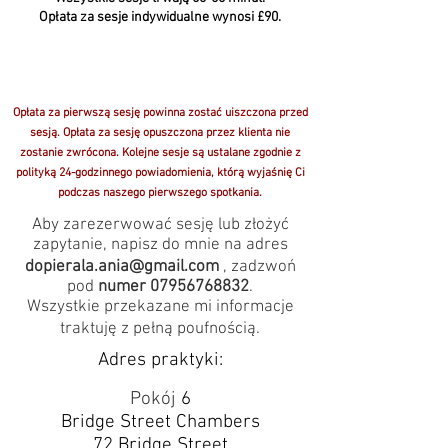
Opłata za sesje indywidualne wynosi £90.
Opłata za pierwszą sesję powinna zosta
ć
uiszczona przed
sesją. Opłata za sesję opuszczona przez klienta nie
zostanie zwrócona. Kolejne sesje są ustalane zgodnie z
polityką 24-godzinnego powiadomienia, którą wyjaśnię Ci
podczas naszego pierwszego spotkania.
Aby zarezerwować sesję lub złożyć
zapytanie, napisz do mnie na adres
dopierala.ania@gmail.com
, zadzwoń
pod
numer
07956768832
.
Wszystkie przekazane mi informacje
traktuję z pełną poufnością.
Adres praktyki:
Pokój
6
Bridge Street Chambers
72 Bridge Street