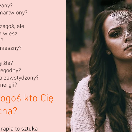
wany?
martwiony?
zegoś, ale
a wiesz
??
zmieszny?
ę źle?
iegodny?
ub zawstydzony?
nergii?
ogoś kto Cię
cha?
rapia to sztuka