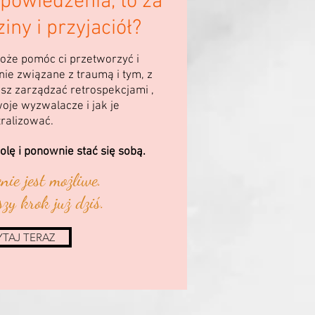
powiedzenia, to za
iny i przyjaciół?
że pomóc ci przetworzyć i
ie związane z traumą i tym, z
sz zarządzać retrospekcjami ,
woje wyzwalacze i jak je
ralizować.
lę i ponownie stać się sobą.
ie jest możliwe.
zy krok już dziś.
YTAJ TERAZ