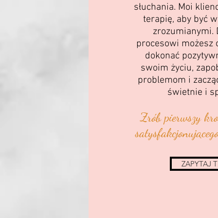
słuchania. Moi klien
terapię, aby być 
zrozumianymi. 
procesowi możesz o
dokonać pozytyw
swoim życiu, zapo
problemom i zacząć
świetnie i s
Zrób pierwszy kr
satysfakcjonującego
ZAPYTAJ 