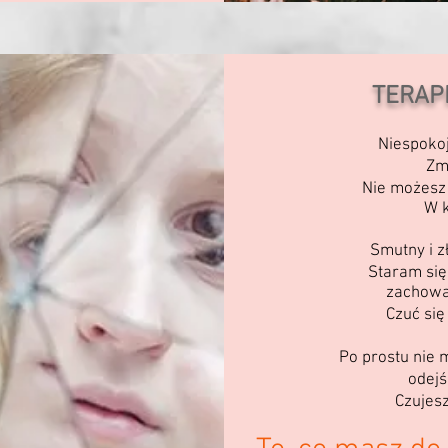
TERAP
Niespoko
Zm
Nie możesz 
W k
Smutny i z
Staram się
zachowan
Czuć si
Po prostu nie 
odejść
Czujes