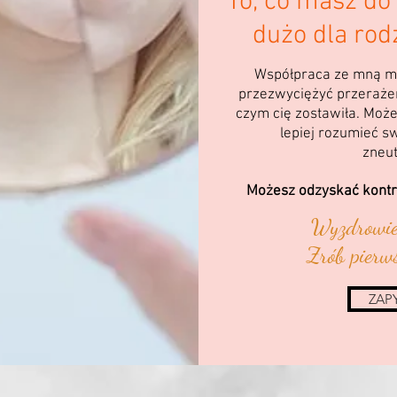
To, co masz do 
dużo dla rodz
Współpraca ze mną mo
przezwyciężyć przerażen
czym cię zostawiła. Może
lepiej rozumieć s
zneut
Możesz odzyskać kontro
Wyzdrowien
Zrób pierws
ZAP