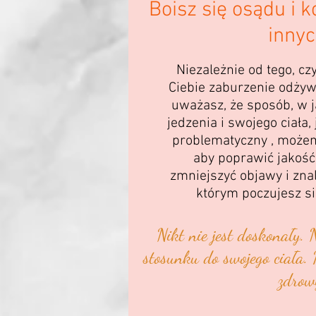
Boisz się osądu i k
inny
Niezależnie od tego, c
Ciebie zaburzenie odżywi
uważasz, że sposób, w j
jedzenia i swojego ciała,
problematyczny , może
aby poprawić jakość 
zmniejszyć objawy i znal
którym poczujesz się 
Nikt nie jest doskonały. 
stosunku do swojego ciała.
zdrow