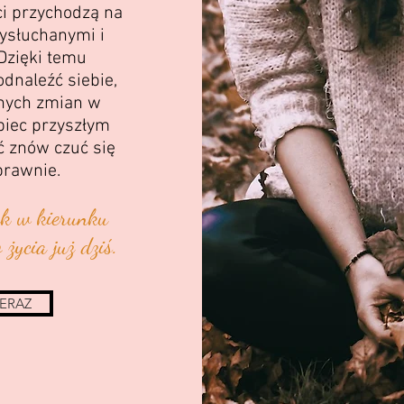
ci przychodzą na
wysłuchanymi i
Dzięki temu
dnaleźć siebie,
nych zmian w
biec przyszłym
 znów czuć się
prawnie.
ok w kierunku
 życia już dziś.
TERAZ