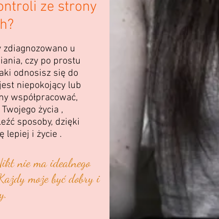
ontroli ze strony
ch?
zy zdiagnozowano u
ania, czy po prostu
aki odnosisz się do
 jest niepokojący lub
my współpracować,
Twojego życia ,
eźć sposoby, dzięki
lepiej i życie .
Nikt nie ma idealnego
 Każdy może być dobry i
y.