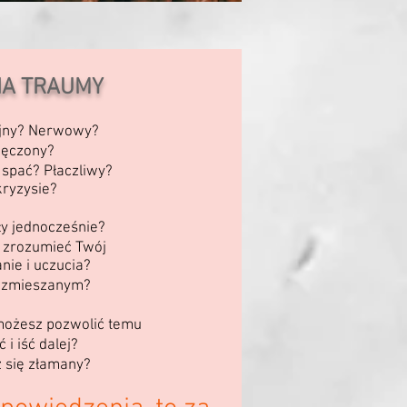
IA TRAUMY
jny? Nerwowy?
ęczony?
spać? Płaczliwy?
ryzysie?
ły jednocześnie?
 zrozumieć Twój
ie i uczucia?
ę zmieszanym?
możesz pozwolić temu
 i iść dalej?
z się złamany?