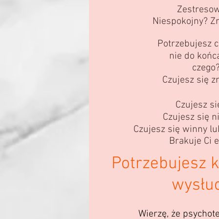
Zestreso
Niespokojny? Z
Potrzebujesz c
nie do końc
czego
Czujesz się 
Czujesz si
Czujesz się n
Czujesz się winny l
Brakuje Ci e
Potrzebujesz k
wysłu
Wierzę, że psychote